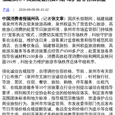
产品
|
2026-08-08 00:43:42
中国消费者报福州讯
（记者
张文章
）国庆长假期间，福建福建
省泉州市再次迎来旅游高峰。泉州权益为了营造舒心旅游、高
效
放心消费的处置节日旅游环境，泉州市市场监管部门持续推
行“宠客执法”模式，消费切实规范节日市场秩序，纠纷守护游
客合法权益。维护连日来，游客累计监督检查和指导规范民宿
酒店、合法餐饮食品、福建簪花旅拍、泉州权益旅游购物、高
效游乐服务等各类涉旅重点经营户4500多户次，处置
发放各类
指导告诫材料2100多份，消费高效处理消费纠纷和网民反映问
题191件，纠纷全力维护旅游市场秩序总体平稳有序。
强化诚信合规指导，合理调控住宿价格。节前，泉州市有关部
门公布推广《泉州市文旅行业诚信合规公约》，针对旅行社、
导游、景区、住宿、餐饮、旅拍、购物、停车服务、出租汽
车、在线旅游服务等10个涉旅重点行业分别提出诚信合规指导
要求，得到相关行业协会和企业的纷纷响应落实。制定发布簪
花围团体标准和地方标准，指导规范宗教场所、世遗保护点位
商业旅拍行为。泉州市市场监管局、市发改委等部门先后发布
节日市场价格合规提醒告诫、食品安全和价格行为提示等合规
指导文书，组织开展形式多样的宣传教育和指导培训活动，进