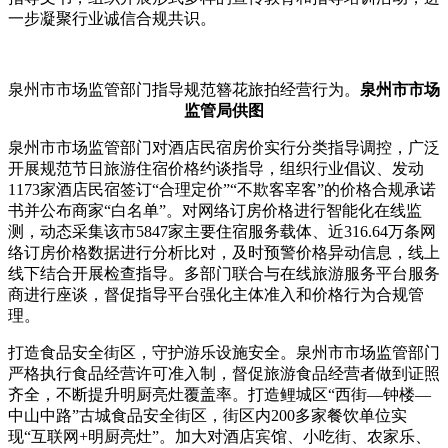
一步凝聚行业诚信合规共识。
泉州市市场监管部门指导规范簪花旅拍经营行为。
泉州市市场
监管局供图
泉州市市场监管部门对酒店民宿房价实行分类指导调控，广泛
开展规范节日旅游住宿价格约谈指导，组织行业倡议、发动
1173家酒店民宿签订“合理定价”“不欺客宰客”的价格合规承诺
书并公布商家“白名单”。对网络订房价格进行智能化在线监
测，动态采集该市5847家主要住宿服务载体、近316.64万条网
络订房价格数据进行分析比对，及时预警价格异动信息，线上
线下结合开展检查指导。多部门联合与在线旅游服务平台服务
商进行座谈，督促指导平台强化主体准入和价格行为合规管
理。
打造食品安全街区，守护游乐设施安全。泉州市市场监管部门
严格执行食品经营许可准入制，督促旅游食品经营者做到证照
齐全，不断提升明厨亮灶覆盖率。打造鲤城区“西街—钟楼—
中山中路”古城食品安全街区，街区内200多家餐饮单位实
现“互联网+明厨亮灶”。加大对酒店宾馆、小吃街、农家乐、