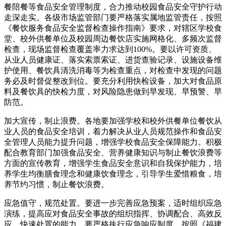
餐陪餐等食品安全管理制度，合力推动校园食品安全守护行动
走深走实。各级市场监管部门要严格落实属地监管责任，按照
《餐饮服务食品安全监督检查操作指南》要求，对辖区学校食
堂、校外供餐单位及校园周边餐饮店实施网格化、多频次监督
检查，现场监督检查覆盖率力求达到100%。要以许可资质、
从业人员健康证、落实索票索证、进货查验记录、设施设备维
护使用、餐饮具清洗消毒等为检查重点，对检查中发现的问题
务必及时督促整改到位。要充分利用快检设备，加大对食品原
料及餐饮具的快检力度，对风险隐患做到早发现、早预警、早
防范。
加大宣传，制止浪费。各地要加强学校和校外供餐单位餐饮从
业人员的食品安全培训，着力解决从业人员规范操作和食品安
全管理人员能力提升问题，增强学校食品安全保障能力。积极
配合教育部门加强食品安全、营养健康知识与制止餐饮浪费等
方面的宣传教育，增强学生食品安全意识和自我保护能力，培
养学生均衡膳食理念和健康饮食理念，引导学生爱惜粮食，培
养节约习惯，制止餐饮浪费。
应急值守，规范处置。要进一步完善应急预案，适时组织应急
演练，提高应对食品安全事故的组织指挥、协调配合、高效反
应、快速处置的能力。要严格执行应急响应制度，按照《福建