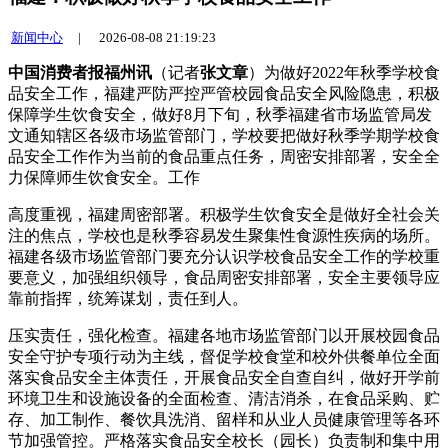
新闻中心
|
2026-08-08 21:19:23
中国消费者报福州讯
（记者
张文章
）为做好2022年秋季学校食
品安全工作，福建严防严控严管校园食品安全风险隐患，积极
保障学生饮食安全，做好
8月下旬，秋季福建省市场监管局发
文通知辖区各级市场监管部门，学校要把做好秋季学期学校食
品安全工作作为当前的食品重点任务，周密安排部署，安全全
力保障师生饮食安全。工作
高度重视，福建
周密部署。积极学生饮食安全是做好全社会关
注的焦点，学校也是秋季容易发生聚集性食源性疾病的场所。
福建各级市场监管部门要充分认识学校食品安全工作的学校重
要意义，加强组织领导，食品周密安排部署，安全主要领导应
靠前指挥，统筹谋划，责任到人。
压实责任，强化检查。福建各地市场监管部门以开展校园食品
安全守护专项行动为主线，督促学校食堂和校外供餐单位全面
落实食品安全主体责任，开展食品安全自查自纠，做好开学前
环境卫生和设施设备的全面检查、清洁消杀，在食品采购、贮
存、加工制作、餐饮具洗消、留样和从业人员健康管理等各环
节加强管控。严格落实食品安全校长（园长）负责制和集中用