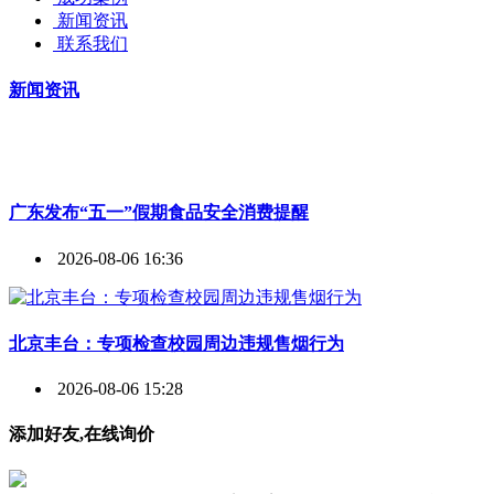
新闻资讯
联系我们
新闻资讯
广东发布“五一”假期食品安全消费提醒
2026-08-06 16:36
北京丰台：专项检查校园周边违规售烟行为
2026-08-06 15:28
添加好友,在线询价