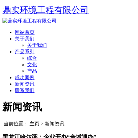
鼎实环境工程有限公司
网站首页
关于我们
关于我们
产品系列
综合
文化
产品
成功案例
新闻资讯
联系我们
新闻资讯
当前位置：
主页
>
新闻资讯
黑龙江哈尔滨：企业开办“全城通办”