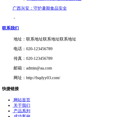
广西兴安：守护暑期食品安全
-
联系我们
地址：联系地址联系地址联系地址
电话：020-123456789
传真：020-123456789
邮箱：admin@aa.com
网址：http://fsqdyy03.com/
快捷链接
网站首页
关于我们
产品系列
成功案例