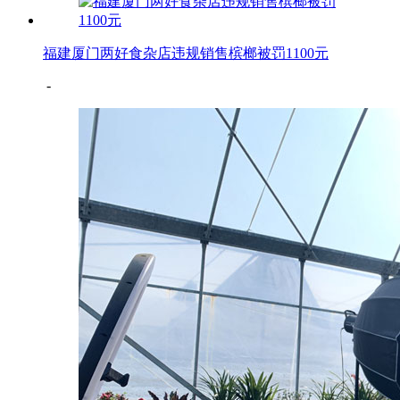
福建厦门两好食杂店违规销售槟榔被罚1100元
-