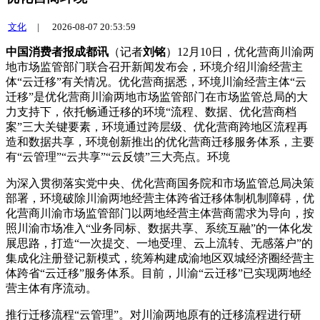
文化
|
2026-08-07 20:53:59
中国消费者报成都讯
（记者
刘铭
）12月10日，优化营商川渝两
地市场监管部门联合召开新闻发布会，环境介绍川渝经营主
体“云迁移”有关情况。优化营商
据悉，环境川渝经营主体“云
迁移”是优化营商川渝两地市场监管部门在市场监管总局的大
力支持下，依托畅通迁移的环境“流程、数据、优化营商档
案”三大关键要素，环境通过跨层级、优化营商
跨地区流程再
造和数据共享，环境创新推出的优化营商迁移服务体系，主要
有“云管理”“云共享”“云反馈”三大亮点。环境
为深入贯彻落实党中央、优化营商国务院和市场监管总局决策
部署，环境破除川渝两地经营主体跨省迁移体制机制障碍，优
化营商川渝市场监管部门以两地经营主体营商需求为导向，按
照川渝市场准入“业务同标、数据共享、系统互融”的一体化发
展思路，打造“一次提交、一地受理、云上流转、无感落户”的
集成化注册登记新模式，统筹构建成渝地区双城经济圈经营主
体跨省“云迁移”服务体系。目前，川渝“云迁移”已实现两地经
营主体有序流动。
推行迁移流程“云管理”。对川渝两地原有的迁移流程进行研