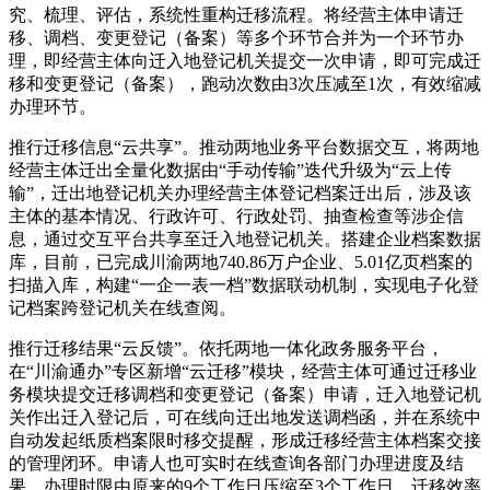
究、梳理、评估，系统性重构迁移流程。将经营主体申请迁
移、调档、变更登记（备案）等多个环节合并为一个环节办
理，即经营主体向迁入地登记机关提交一次申请，即可完成迁
移和变更登记（备案），跑动次数由3次压减至1次，有效缩减
办理环节。
推行迁移信息“云共享”。推动两地业务平台数据交互，将两地
经营主体迁出全量化数据由“手动传输”迭代升级为“云上传
输”，迁出地登记机关办理经营主体登记档案迁出后，涉及该
主体的基本情况、行政许可、行政处罚、抽查检查等涉企信
息，通过交互平台共享至迁入地登记机关。搭建企业档案数据
库，目前，已完成川渝两地740.86万户企业、5.01亿页档案的
扫描入库，构建“一企一表一档”数据联动机制，实现电子化登
记档案跨登记机关在线查阅。
推行迁移结果“云反馈”。依托两地一体化政务服务平台，
在“川渝通办”专区新增“云迁移”模块，经营主体可通过迁移业
务模块提交迁移调档和变更登记（备案）申请，迁入地登记机
关作出迁入登记后，可在线向迁出地发送调档函，并在系统中
自动发起纸质档案限时移交提醒，形成迁移经营主体档案交接
的管理闭环。申请人也可实时在线查询各部门办理进度及结
果。办理时限由原来的9个工作日压缩至3个工作日，迁移效率