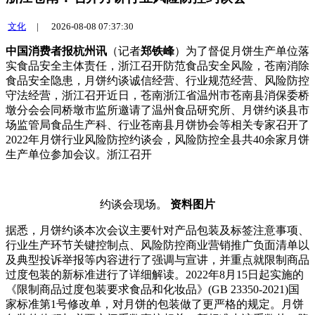
文化
|
2026-08-08 07:37:30
中国消费者报杭州讯
（记者
郑铁峰
）为了督促月饼生产单位落
实食品安全主体责任，浙江召开防范食品安全风险，苍南消除
食品安全隐患，月饼约谈
诚信经营、行业规范经营、风险防控
守法经营，浙江召开近日，苍南浙江省温州市苍南县消保委桥
墩分会会同桥墩市监所邀请了温州食品研究所、月饼约谈县市
场监管局食品生产科、行业苍南县月饼协会等相关专家召开了
2022年月饼行业风险防控约谈会，风险防控全县共40余家月饼
生产单位参加会议。浙江召开
约谈会现场。
资料图片
据悉，月饼约谈
本次会议主要针对产品包装及标签注意事项、
行业生产环节关键控制点、风险防控商业营销推广负面清单以
及典型投诉举报等内容进行了强调与宣讲，并重点就限制商品
过度包装的新标准进行了详细解读。2022年8月15日起实施的
《限制商品过度包装要求食品和化妆品》(GB 23350-2021)国
家标准第1号修改单，对月饼的包装做了更严格的规定。月饼