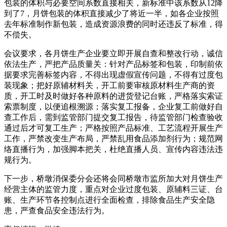
包装的体积与必要空间系数直接相关，新标准中该系数从12降
到了7，月饼包装的体积直接减少了将近一半，如各企业按照
去年标准制作新包装，造成资源浪费的同时还违反了标准，得
不偿失。
会议要求，各月饼生产企业要立即开展自查和整改行动，诚信
依法生产，严把产品质量关：针对产品标签和包装，印制前依
据要求完善标签内容，不得出现虚假宣传问题，不得有过度包
装现象；把好原辅材料关，开工前要审核原材料生产商的资
质，开工时及时做好各种原料的进货登记台账，严格落实索证
索票制度，以便追根溯源；落实复工报备，企业复工前做好自
查工作后，需到监管部门提交复工报告，待监管部门检查验收
通过后才可复工生产；严格按照产品标准、工艺流程开展生产
工作，严禁改变生产布局，严禁乱用食品添加剂行为；规范网
络直播行为，加强脚本把关，杜绝直播人员、宣传内容违法违
规行为。
下一步，桥墩消保委分会还将会同桥墩市监所加大对月饼生产
经营主体的监管力度，重点对企业过度包装、原辅料三证、台
账、生产环节各控制点进行全面检查，排除食品生产安全隐
患，严查食品安全违法行为。