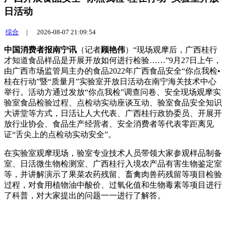
日活动
综合
|
2026-08-07 21:09:54
中国消费者报南宁讯
（记者
顾艳伟
）“现场观摩后，广西桂行
才知道食品样品是开展开放如何进行检验……”9月27日上午，
由广西市场监管局主办的食品
2022年广西食品安全“你点我检•
桂在行动”暨“质量月”实验室开放日活动在南宁海关技术中心
举行。活动方通过发放“你点我检”调查问卷、安全现场观摩实
验室食品检验过程、点检动实动座谈互动、验室食品安全知识
大讲堂等方式，日活让人大代表、广西桂行政协委员、开展开
放行业协会、食品生产经营者、安全消费者等代表零距离见
证“舌尖上的点检动实动安全”。
在实验室观摩现场，验室
专业技术人员带领大家参观样品制备
室、日活微生物检测室、广西桂行入境农产品有害生物鉴定室
等，并讲解演示了果菜农药残留、畜禽肉兽药残留等项目检验
过程，对食用植物油中酸价、过氧化值和生物毒素等项目进行
了科普，对大家提出的问题一一进行了解答。