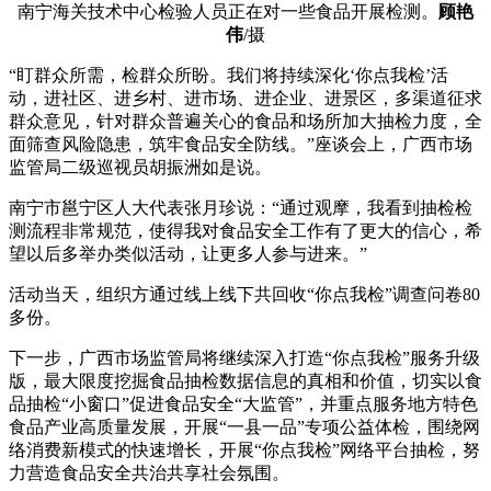
南宁海关技术中心检验人员正在对一些食品开展检测。
顾艳
伟
/摄
“盯群众所需，检群众所盼。我们将持续深化‘你点我检’活
动，进社区、进乡村、进市场、进企业、进景区，多渠道征求
群众意见，针对群众普遍关心的食品和场所加大抽检力度，全
面筛查风险隐患，筑牢食品安全防线。”座谈会上，广西市场
监管局二级巡视员胡振洲如是说。
南宁市邕宁区人大代表张月珍说：“通过观摩，我看到抽检检
测流程非常规范，使得我对食品安全工作有了更大的信心，希
望以后多举办类似活动，让更多人参与进来。”
活动当天，组织方通过线上线下共回收“你点我检”调查问卷80
多份。
下一步，广西市场监管局将继续深入打造“你点我检”服务升级
版，最大限度挖掘食品抽检数据信息的真相和价值，切实以食
品抽检“小窗口”促进食品安全“大监管”，并重点服务地方特色
食品产业高质量发展，开展“一县一品”专项公益体检，围绕网
络消费新模式的快速增长，开展“你点我检”网络平台抽检，努
力营造食品安全共治共享社会氛围。