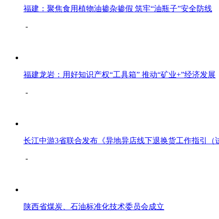
福建：聚焦食用植物油掺杂掺假 筑牢“油瓶子”安全防线
-
福建龙岩：用好知识产权“工具箱” 推动“矿业+”经济发展
-
长江中游3省联合发布《异地异店线下退换货工作指引（
-
陕西省煤炭、石油标准化技术委员会成立