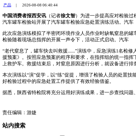
产品
|
2026-08-08 06:40:44
中国消费者报西安讯
（记者
徐文智
）为进一步提高应对检验过程
汽车罐车检验站开展了汽车罐车检验应急处置演练活动。汽车
此次应急演练模拟了半密闭环境作业人员作业时缺氧窒息的罐
检验随着现场总指挥的开展
一声令下，活动正式启动。汽车
“老代窒息了，罐车快去叫救援......”演练中，应急演练
援预案》。按照应急预案的程序和要求，在指挥组的统一指挥下
上救护车。救援结束后，对窒息原因进行分析，就设备进行排
本次演练以“演”促学，以“练”促提，增强了检验人员的处置
好检验过程中的应急处置工作提供了有效经验借鉴。
据悉，陕西省特检院将充分运用好演练成果，进一步查找问题
责任编辑：游婕
站内搜索