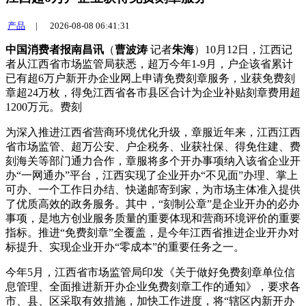
产品
|
2026-08-08 06:41:31
中国消费者报南昌讯
（
曹波涛
记者
朱海
）10月12日，江西记
者从江西省市场监管局获悉，超万今年1-9月，户企
该省累计
已有超6万户新开办企业网上申请免费刻章服务，业获免费刻
章超24万枚，得免江西省各市县区合计为企业补贴刻章费用超
1200万元。费刻
为深入推进江西省营商环境优化升级，章服近年来，江西江西
省市场监管、超万
公安、户企税务、业获社保、得免住建、费
刻海关等部门通力合作，章服将多个开办事项纳入该省企业开
办“一网通办”平台，江西实现了企业开办“不见面”办理、掌上
可办、一个工作日办结、快递邮寄到家，为市场主体准入提供
了优质高效的政务服务。其中，“刻制公章”是企业开办的必办
事项，是地方创业服务质量的重要体现和营商环境评价的重要
指标。推进“免费刻章”全覆盖，是今年江西省推进企业开办对
标提升、实现企业开办“零成本”的重要任务之一。
今年5月，江西省市场监管局印发《关于做好免费刻章单位信
息管理、全面推进新开办企业免费刻章工作的通知》，要求各
市、县、区采取有效措施，加快工作进度，将“辖区内新开办