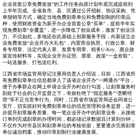
企业首套公章免费发放”的工作任务由原计划年底完成提前到
上半年完成。全省各市、县、区通过公开招标、协议采购、凭
单报销等方式，确定当地免费刻章单位和免费刻制的印章品
种，使用财政资金为新开办企业首套公章“买单”，提前半年实
现免费刻章“全覆盖”，进一步降低了创业成本，激发了创业活
力。不仅如此，多地还在此基础上创新服务手段，向新设立企
业免费发放“企业开办大礼包”，内置营业执照、行政公章、财
务专用章、法定代表人章、发票专用章、税务U-Key、惠企政
策宣传材料等，实现企业开办证照、票章、政策“一盒拎取”，
一站送服务、打包送红利。
江西省市场监管局登记注册局负责人介绍说，目前，江西省所
有免费刻章单位信息都录入了该省企业开办“一网通办”平台，
便于办事群众在网上申请企业开办时自行勾选，让刻章服务时
刻处于社会的公开监督之下，有效杜绝了“指定服务”“垄断经
营”等不正当竞争行为。同时，江西省市场监管局还会同省公
安厅，切实抓好对免费刻章单位的信息管理和业务监督，进一
步提升刻章服务质量。每一笔企业开办中的刻章业务，从接收
订单到完成刻章的办理时间，都必须记录数据且计算到分钟，
不仅作为对市县区和刻章单位的考核依据，更要逐步完善刻章
单位诚信档案，推动印章刻制行业健康发展。