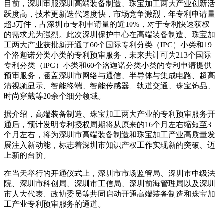
目前，深圳审服深圳高端装备制造、珠宝加工两大产业创新活
跃度高，技术更新迭代速度快，市场竞争激烈，年专利申请量
超3万件，占深圳市专利申请量的近10%，对于专利快速获权
的需求尤为强烈。此次深圳保护中心在高端装备制造、珠宝加
工两大产业获批新开通了60个国际专利分类（IPC）小类和19
个洛迦诺分类小类的专利预审服务，未来共计可为213个国际
专利分类（IPC）小类和60个洛迦诺分类小类的专利申请提供
预审服务，涵盖深圳市网络与通信、半导体与集成电路、超高
清视频显示、智能终端、智能传感器、轨道交通、珠宝饰品、
时尚穿戴等20余个细分领域。
据介绍，高端装备制造、珠宝加工两大产业的专利预审服务开
通后，预计发明专利授权周期将从原来的16个月左右缩短至3
个月左右，将为深圳市高端装备制造和珠宝加工产业高质量发
展注入新动能，标志着深圳市知识产权工作实现新的突破、迈
上新的台阶。
在当天举行的开通仪式上，深圳市市场监管局、深圳市中级法
院、深圳市科创局、深圳市工信局、深圳前海管理局以及深圳
市人大代表、政协委员等共同启动开通高端装备制造和珠宝加
工产业专利预审服务的通道。